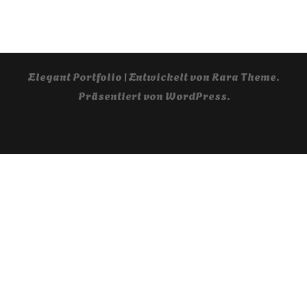
Elegant Portfolio | Entwickelt von
Rara Theme
.
Präsentiert von
WordPress
.