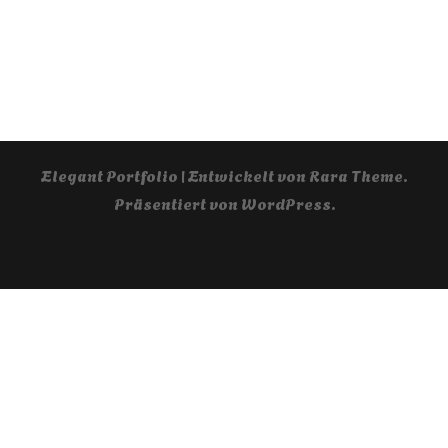
Elegant Portfolio | Entwickelt von
Rara Theme
.
Präsentiert von
WordPress
.